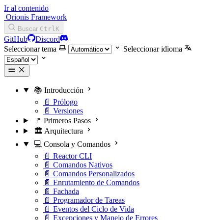
Ir al contenido
Orionis Framework
Buscar
Ctrl
K
GitHub
Discord
Seleccionar tema
Seleccionar idioma
📚 Introducción
📄 Prólogo
📄 Versiones
🚩 Primeros Pasos
🏛️ Arquitectura
💻 Consola y Comandos
📄 Reactor CLI
📄 Comandos Nativos
📄 Comandos Personalizados
📄 Enrutamiento de Comandos
📄 Fachada
📄 Programador de Tareas
📄 Eventos del Ciclo de Vida
📄 Excepciones y Manejo de Errores