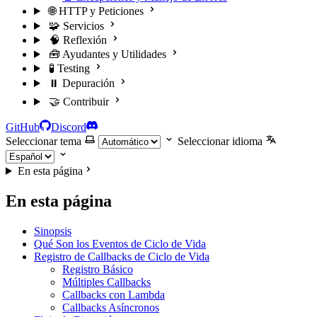
🌐 HTTP y Peticiones
🧩 Servicios
🧠 Reflexión
🧰 Ayudantes y Utilidades
🧪 Testing
⏸️ Depuración
🤝 Contribuir
GitHub
Discord
Seleccionar tema
Seleccionar idioma
En esta página
En esta página
Sinopsis
Qué Son los Eventos de Ciclo de Vida
Registro de Callbacks de Ciclo de Vida
Registro Básico
Múltiples Callbacks
Callbacks con Lambda
Callbacks Asíncronos