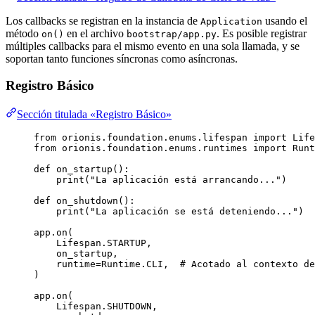
Los callbacks se registran en la instancia de
usando el
Application
método
en el archivo
. Es posible registrar
on()
bootstrap/app.py
múltiples callbacks para el mismo evento en una sola llamada, y se
soportan tanto funciones síncronas como asíncronas.
Registro Básico
Sección titulada «Registro Básico»
from
 orionis.foundation.enums.lifespan 
import
 Life
from
 orionis.foundation.enums.runtimes 
import
 Runt
def
on_startup
()
:
print
(
"
La aplicación está arrancando...
"
)
def
on_shutdown
()
:
print
(
"
La aplicación se está deteniendo...
"
)
app.
on
(
Lifespan.STARTUP
,
on_startup
,
runtime
=
Runtime.CLI
,
# Acotado al contexto de
)
app.
on
(
Lifespan.SHUTDOWN
,