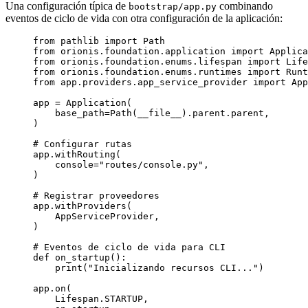
Una configuración típica de
combinando
bootstrap/app.py
eventos de ciclo de vida con otra configuración de la aplicación:
from
 pathlib 
import
 Path
from
 orionis.foundation.application 
import
 Applica
from
 orionis.foundation.enums.lifespan 
import
 Life
from
 orionis.foundation.enums.runtimes 
import
 Runt
from
 app.providers.app_service_provider 
import
 App
app 
=
Application
(
base_path
=
Path
(
__file__
)
.parent.parent
,
)
# Configurar rutas
app.
withRouting
(
console
=
"
routes/console.py
"
,
)
# Registrar proveedores
app.
withProviders
(
AppServiceProvider
,
)
# Eventos de ciclo de vida para CLI
def
on_startup
()
:
print
(
"
Inicializando recursos CLI...
"
)
app.
on
(
Lifespan.STARTUP
,