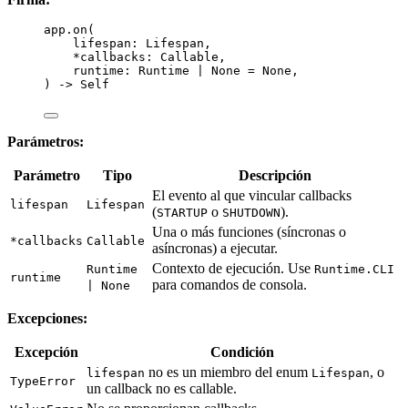
app.
on
(
lifespan: Lifespan
,
*
callbacks: Callable
,
runtime: Runtime 
|
None
=
None
,
) 
->
 Self
Parámetros:
Parámetro
Tipo
Descripción
El evento al que vincular callbacks
lifespan
Lifespan
(
o
).
STARTUP
SHUTDOWN
Una o más funciones (síncronas o
*callbacks
Callable
asíncronas) a ejecutar.
Contexto de ejecución. Use
Runtime
Runtime.CLI
runtime
para comandos de consola.
| None
Excepciones:
Excepción
Condición
no es un miembro del enum
, o
lifespan
Lifespan
TypeError
un callback no es callable.