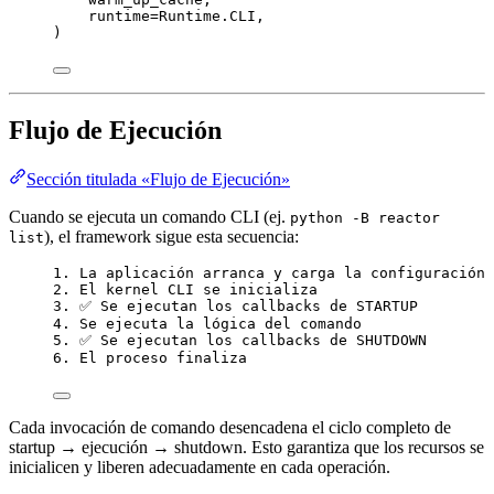
runtime
=
Runtime.CLI
,
)
Flujo de Ejecución
Sección titulada «Flujo de Ejecución»
Cuando se ejecuta un comando CLI (ej.
python -B reactor
), el framework sigue esta secuencia:
list
1. La aplicación arranca y carga la configuración
2. El kernel CLI se inicializa
3. ✅ Se ejecutan los callbacks de STARTUP
4. Se ejecuta la lógica del comando
5. ✅ Se ejecutan los callbacks de SHUTDOWN
6. El proceso finaliza
Cada invocación de comando desencadena el ciclo completo de
startup → ejecución → shutdown. Esto garantiza que los recursos se
inicialicen y liberen adecuadamente en cada operación.