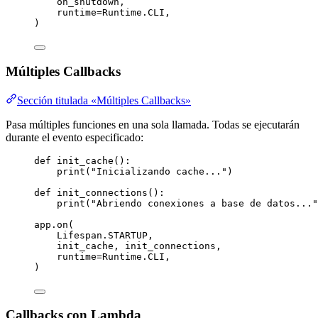
on_shutdown
,
runtime
=
Runtime.CLI
,
)
Múltiples Callbacks
Sección titulada «Múltiples Callbacks»
Pasa múltiples funciones en una sola llamada. Todas se ejecutarán
durante el evento especificado:
def
init_cache
()
:
print
(
"
Inicializando cache...
"
)
def
init_connections
()
:
print
(
"
Abriendo conexiones a base de datos...
"
app.
on
(
Lifespan.STARTUP
,
init_cache
,
 init_connections
,
runtime
=
Runtime.CLI
,
)
Callbacks con Lambda