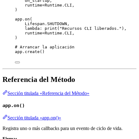
on_startup
,
runtime
=
Runtime.CLI
,
)
app.
on
(
Lifespan.SHUTDOWN
,
lambda
: 
print
(
"
Recursos CLI liberados.
"
)
,
runtime
=
Runtime.CLI
,
)
# Arrancar la aplicación
app.
create
()
Referencia del Método
Sección titulada «Referencia del Método»
app.on()
Sección titulada «app.on()»
Registra uno o más callbacks para un evento de ciclo de vida.
Firma: