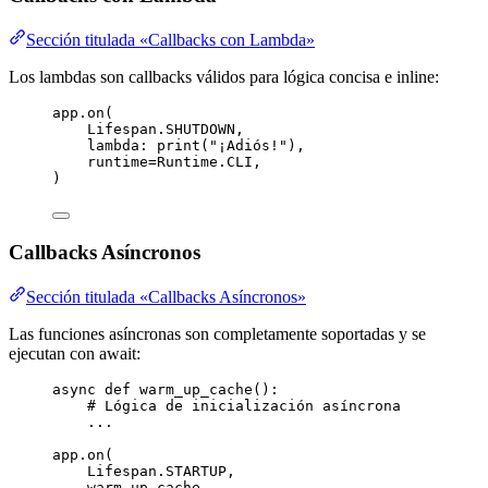
Sección titulada «Callbacks con Lambda»
Los lambdas son callbacks válidos para lógica concisa e inline:
app.
on
(
Lifespan.SHUTDOWN
,
lambda
: 
print
(
"
¡Adiós!
"
)
,
runtime
=
Runtime.CLI
,
)
Callbacks Asíncronos
Sección titulada «Callbacks Asíncronos»
Las funciones asíncronas son completamente soportadas y se
ejecutan con await:
async
def
warm_up_cache
()
:
# Lógica de inicialización asíncrona
...
app.
on
(
Lifespan.STARTUP
,
warm_up_cache
,