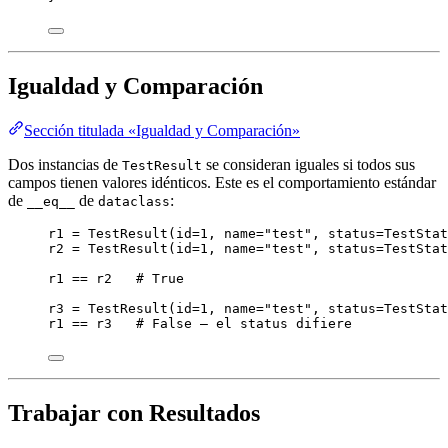
Igualdad y Comparación
Sección titulada «Igualdad y Comparación»
Dos instancias de
se consideran iguales si todos sus
TestResult
campos tienen valores idénticos. Este es el comportamiento estándar
de
de
:
__eq__
dataclass
r1 
=
TestResult
(
id
=
1
,
name
=
"
test
"
,
status
=
TestStat
r2 
=
TestResult
(
id
=
1
,
name
=
"
test
"
,
status
=
TestStat
r1 
==
 r2   
# True
r3 
=
TestResult
(
id
=
1
,
name
=
"
test
"
,
status
=
TestStat
r1 
==
 r3   
# False — el status difiere
Trabajar con Resultados