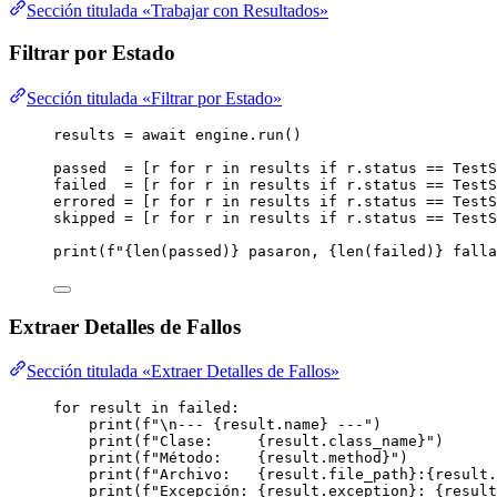
Sección titulada «Trabajar con Resultados»
Filtrar por Estado
Sección titulada «Filtrar por Estado»
results 
=
await
 engine.
run
()
passed  
=
[
r 
for
 r 
in
 results 
if
 r.status 
==
 TestS
failed  
=
[
r 
for
 r 
in
 results 
if
 r.status 
==
 TestS
errored 
=
[
r 
for
 r 
in
 results 
if
 r.status 
==
 TestS
skipped 
=
[
r 
for
 r 
in
 results 
if
 r.status 
==
 TestS
print
(
f
"
{
len
(
passed
)
}
 pasaron, 
{
len
(
failed
)
}
 falla
Extraer Detalles de Fallos
Sección titulada «Extraer Detalles de Fallos»
for
 result 
in
 failed:
print
(
f
"
\n
--- 
{result.name}
 ---"
)
print
(
f
"Clase:     
{result.class_name}
"
)
print
(
f
"Método:    
{result.method}
"
)
print
(
f
"Archivo:   
{result.file_path}
:
{result.
print
(
f
"Excepción: 
{result.exception}
: 
{result