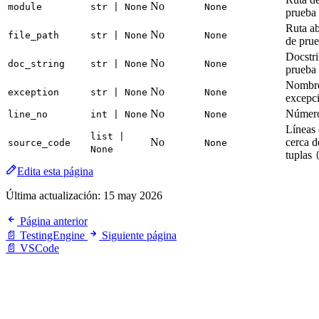
No
module
str | None
None
prueba
Ruta ab
No
file_path
str | None
None
de pru
Docstr
No
doc_string
str | None
None
prueba
Nombre 
No
exception
str | None
None
excepc
No
Número 
line_no
int | None
None
Líneas 
list |
No
cerca d
source_code
None
None
tuplas
Edita esta página
Última actualización:
15 may 2026
Página anterior
📄 TestingEngine
Siguiente página
📄 VSCode