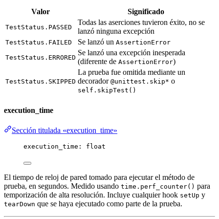
Valor
Significado
Todas las aserciones tuvieron éxito, no se
TestStatus.PASSED
lanzó ninguna excepción
Se lanzó un
TestStatus.FAILED
AssertionError
Se lanzó una excepción inesperada
TestStatus.ERRORED
(diferente de
)
AssertionError
La prueba fue omitida mediante un
decorador
o
TestStatus.SKIPPED
@unittest.skip*
self.skipTest()
execution_time
Sección titulada «execution_time»
execution_time: 
float
El tiempo de reloj de pared tomado para ejecutar el método de
prueba, en segundos. Medido usando
para
time.perf_counter()
temporización de alta resolución. Incluye cualquier hook
y
setUp
que se haya ejecutado como parte de la prueba.
tearDown