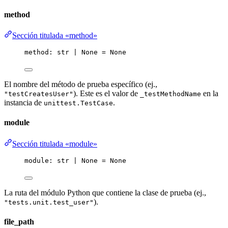
method
Sección titulada «method»
method: 
str
|
None
=
None
El nombre del método de prueba específico (ej.,
). Este es el valor de
en la
"testCreatesUser"
_testMethodName
instancia de
.
unittest.TestCase
module
Sección titulada «module»
module: 
str
|
None
=
None
La ruta del módulo Python que contiene la clase de prueba (ej.,
).
"tests.unit.test_user"
file_path