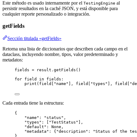
Este método es usado internamente por el
al
TestingEngine
persistir resultados en la caché JSON, y está disponible para
cualquier reporte personalizado o integración.
getFields
Sección titulada «getFields»
Retorna una lista de diccionarios que describen cada campo en el
dataclass, incluyendo nombre, tipos, valor predeterminado y
metadatos:
fields 
=
 result.
getFields
()
for
 field 
in
 fields:
print
(
field
[
"
name
"
]
,
 field
[
"
types
"
]
,
 field
[
"
de
Cada entrada tiene la estructura:
{
"
name
"
: 
"
status
"
,
"
types
"
: 
[
"
TestStatus
"
]
,
"
default
"
: 
None
,
"
metadata
"
: {
"
description
"
: 
"
Status of the tes
}