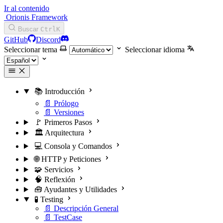
Ir al contenido
Orionis Framework
Buscar
Ctrl
K
GitHub
Discord
Seleccionar tema
Seleccionar idioma
📚 Introducción
📄 Prólogo
📄 Versiones
🚩 Primeros Pasos
🏛️ Arquitectura
💻 Consola y Comandos
🌐 HTTP y Peticiones
🧩 Servicios
🧠 Reflexión
🧰 Ayudantes y Utilidades
🧪 Testing
📄 Descripción General
📄 TestCase