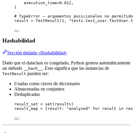
execution_time
=
0.012
,
)
# TypeError — argumentos posicionales no permitido
result 
=
TestResult
(
1
,
"
tests.test_user.TestUser.t
Hashabilidad
Sección titulada «Hashabilidad»
Dado que el dataclass es congelado, Python genera automáticamente
un método
. Esto significa que las instancias de
__hash__
pueden ser:
TestResult
Usadas como claves de diccionario
Almacenadas en conjuntos
Deduplicadas
result_set 
=
set
(
results
)
result_map 
=
 {result: 
"
analyzed
"
for
 result 
in
 res