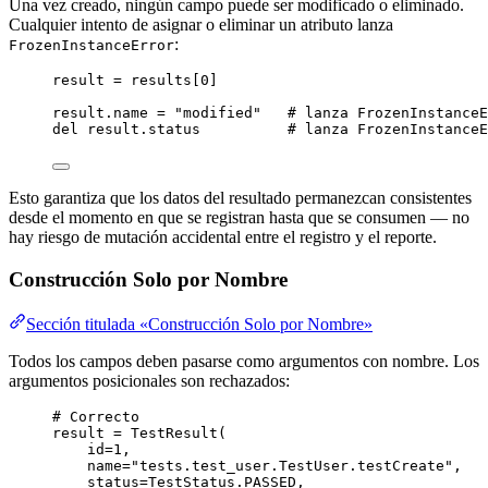
Una vez creado, ningún campo puede ser modificado o eliminado.
Cualquier intento de asignar o eliminar un atributo lanza
:
FrozenInstanceError
result 
=
 results[
0
]
result.name 
=
"
modified
"
# lanza FrozenInstanceE
del
 result.status          
# lanza FrozenInstanceE
Esto garantiza que los datos del resultado permanezcan consistentes
desde el momento en que se registran hasta que se consumen — no
hay riesgo de mutación accidental entre el registro y el reporte.
Construcción Solo por Nombre
Sección titulada «Construcción Solo por Nombre»
Todos los campos deben pasarse como argumentos con nombre. Los
argumentos posicionales son rechazados:
# Correcto
result 
=
TestResult
(
id
=
1
,
name
=
"
tests.test_user.TestUser.testCreate
"
,
status
=
TestStatus.PASSED
,