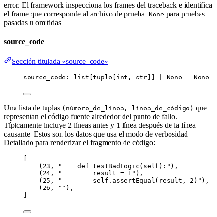
error. El framework inspecciona los frames del traceback e identifica
el frame que corresponde al archivo de prueba.
para pruebas
None
pasadas u omitidas.
source_code
Sección titulada «source_code»
source_code: list[tuple[
int
, 
str
]] 
|
None
=
None
Una lista de tuplas
que
(número_de_línea, línea_de_código)
representan el código fuente alrededor del punto de fallo.
Típicamente incluye 2 líneas antes y 1 línea después de la línea
causante. Estos son los datos que usa el modo de verbosidad
Detallado para renderizar el fragmento de código:
[
(
23
, 
"
    def testBadLogic(self):
"
),
(
24
, 
"
        result = 1
"
),
(
25
, 
"
        self.assertEqual(result, 2)
"
),
(
26
, 
""
),
]