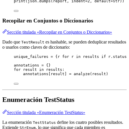
print
(
json.
dumps
(
report
,
indent
=
2
,
default
=
str
))
Recopilar en Conjuntos o Diccionarios
Sección titulada «Recopilar en Conjuntos o Diccionarios»
Dado que
es hashable, se pueden deduplicar resultados
TestResult
o usarlos como claves de diccionario:
unique_failures 
=
 {r 
for
 r 
in
 results 
if
 r.status 
annotations 
=
 {}
for
 result 
in
 results:
annotations[result] 
=
analyze
(
result
)
Enumeración TestStatus
Sección titulada «Enumeración TestStatus»
La enumeración
define los cuatro posibles resultados.
TestStatus
Extiende
, lo que significa que cada miembro es
StrEnum