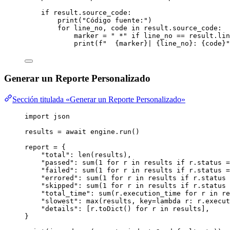
if
 result.source_code:
print
(
"
Código fuente:
"
)
for
 line_no, code 
in
 result.source_code:
marker 
=
"
 *
"
if
 line_no 
==
 result.lin
print
(
f
"  
{marker}
| 
{line_no}
: 
{code}
"
Generar un Reporte Personalizado
Sección titulada «Generar un Reporte Personalizado»
import
 json
results 
=
await
 engine.
run
()
report 
=
 {
"
total
"
: 
len
(
results
),
"
passed
"
: 
sum
(
1
for
 r 
in
 results 
if
 r.status 
=
"
failed
"
: 
sum
(
1
for
 r 
in
 results 
if
 r.status 
=
"
errored
"
: 
sum
(
1
for
 r 
in
 results 
if
 r.status 
"
skipped
"
: 
sum
(
1
for
 r 
in
 results 
if
 r.status 
"
total_time
"
: 
sum
(
r.execution_time 
for
 r 
in
 re
"
slowest
"
: 
max
(
results
,
key
=lambda
r
: r.execut
"
details
"
: 
[
r.
toDict
() 
for
 r 
in
 results
]
,
}