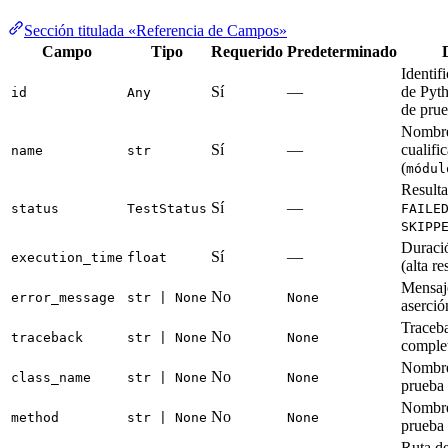
Sección titulada «Referencia de Campos»
Campo
Tipo
Requerido
Predeterminado
Identif
Sí
—
de Pyth
id
Any
de prue
Nombre
Sí
—
cualifi
name
str
(
módul
Result
Sí
—
status
TestStatus
FAILE
SKIPP
Duraci
Sí
—
execution_time
float
(alta r
Mensaje
No
error_message
str | None
None
aserció
Traceb
No
traceback
str | None
None
comple
Nombre 
No
class_name
str | None
None
prueba
Nombre
No
method
str | None
None
prueba
Ruta de