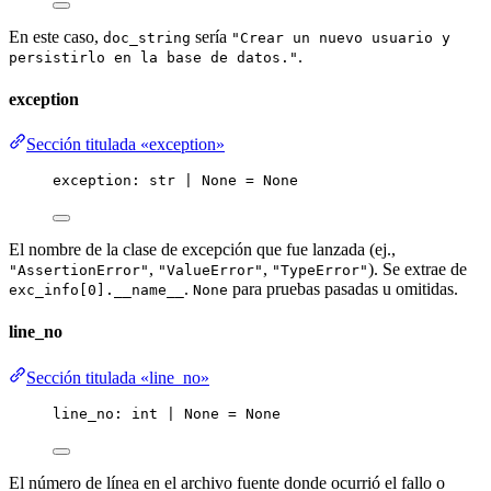
En este caso,
sería
doc_string
"Crear un nuevo usuario y
.
persistirlo en la base de datos."
exception
Sección titulada «exception»
exception: 
str
|
None
=
None
El nombre de la clase de excepción que fue lanzada (ej.,
,
,
). Se extrae de
"AssertionError"
"ValueError"
"TypeError"
.
para pruebas pasadas u omitidas.
exc_info[0].__name__
None
line_no
Sección titulada «line_no»
line_no: 
int
|
None
=
None
El número de línea en el archivo fuente donde ocurrió el fallo o