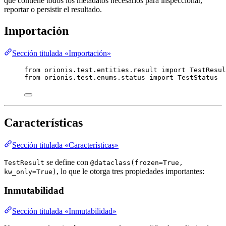
que contiene todos los metadatos necesarios para inspeccionar,
reportar o persistir el resultado.
Importación
Sección titulada «Importación»
from
 orionis.test.entities.result 
import
 TestResul
from
 orionis.test.enums.status 
import
 TestStatus
Características
Sección titulada «Características»
se define con
TestResult
@dataclass(frozen=True,
, lo que le otorga tres propiedades importantes:
kw_only=True)
Inmutabilidad
Sección titulada «Inmutabilidad»