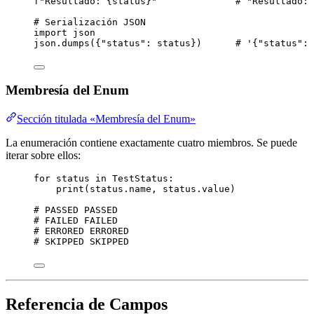
f
"Resultado: 
{
status
}
"
# "Resultado: 
# Serialización JSON
import
 json
json.
dumps
(
{
"
status
"
: status}
)      
# '{"status": 
Membresía del Enum
Sección titulada «Membresía del Enum»
La enumeración contiene exactamente cuatro miembros. Se puede
iterar sobre ellos:
for
 status 
in
 TestStatus:
print
(
status.name
,
 status.value
)
# PASSED PASSED
# FAILED FAILED
# ERRORED ERRORED
# SKIPPED SKIPPED
Referencia de Campos