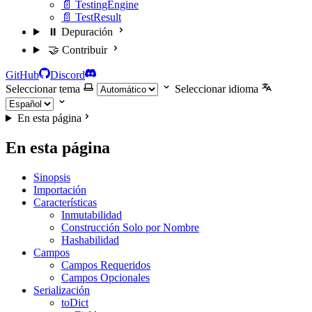
📄 TestingEngine
📄 TestResult
⏸️ Depuración
🤝 Contribuir
GitHub
Discord
Seleccionar tema
Seleccionar idioma
En esta página
En esta página
Sinopsis
Importación
Características
Inmutabilidad
Construcción Solo por Nombre
Hashabilidad
Campos
Campos Requeridos
Campos Opcionales
Serialización
toDict