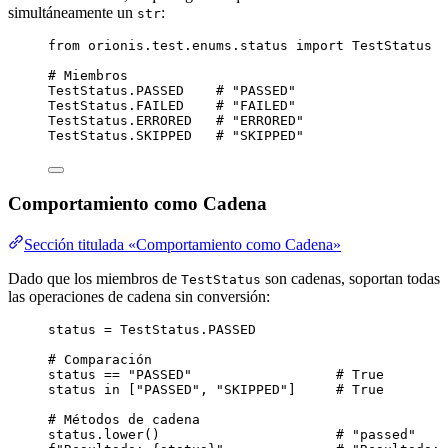
simultáneamente un
:
str
from
 orionis.test.enums.status 
import
 TestStatus
# Miembros
TestStatus.
PASSED
# "PASSED"
TestStatus.
FAILED
# "FAILED"
TestStatus.
ERRORED
# "ERRORED"
TestStatus.
SKIPPED
# "SKIPPED"
Comportamiento como Cadena
Sección titulada «Comportamiento como Cadena»
Dado que los miembros de
son cadenas, soportan todas
TestStatus
las operaciones de cadena sin conversión:
status 
=
 TestStatus.
PASSED
# Comparación
status 
==
"
PASSED
"
# True
status 
in
[
"
PASSED
"
, 
"
SKIPPED
"
]
# True
# Métodos de cadena
status.
lower
()                      
# "passed"