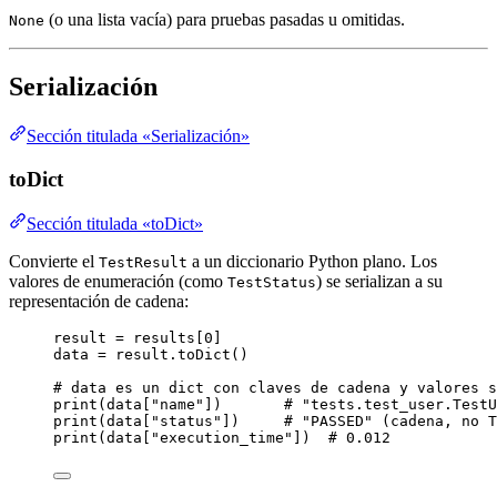
(o una lista vacía) para pruebas pasadas u omitidas.
None
Serialización
Sección titulada «Serialización»
toDict
Sección titulada «toDict»
Convierte el
a un diccionario Python plano. Los
TestResult
valores de enumeración (como
) se serializan a su
TestStatus
representación de cadena:
result 
=
 results[
0
]
data 
=
 result.
toDict
()
# data es un dict con claves de cadena y valores s
print
(
data
[
"
name
"
])       
# "tests.test_user.TestU
print
(
data
[
"
status
"
])     
# "PASSED" (cadena, no T
print
(
data
[
"
execution_time
"
])  
# 0.012